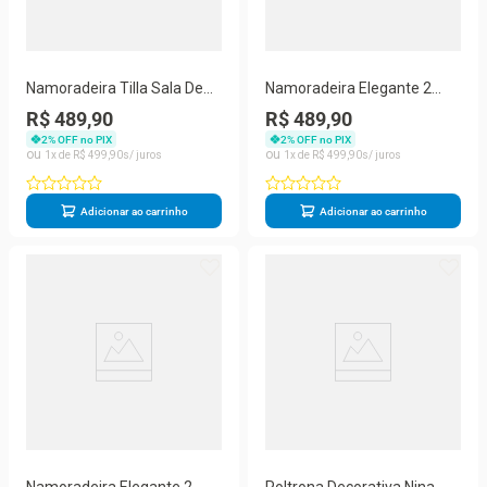
Namoradeira Tilla Sala De
Namoradeira Elegante 2
Estar Tecido Suede Balaqui
Lugares Sala De Estar
R$ 489,90
R$ 489,90
Decor azul Marinho
Balaqui Decor marsala
2
% OFF no PIX
2
% OFF no PIX
1
R$
499
,
90
1
R$
499
,
90
Adicionar ao carrinho
Adicionar ao carrinho