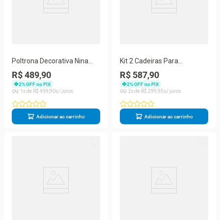
Poltrona Decorativa Nina
Kit 2 Cadeiras Para
Para Sala De Estar Suede
Penteadeira Quarto Modelo
R$ 489,90
R$ 587,90
Vermelho Balaqui Decor
Flor – Balaqui Preto
2
% OFF no PIX
2
% OFF no PIX
1
R$
499
,
90
2
R$
299
,
95
Adicionar ao carrinho
Adicionar ao carrinho