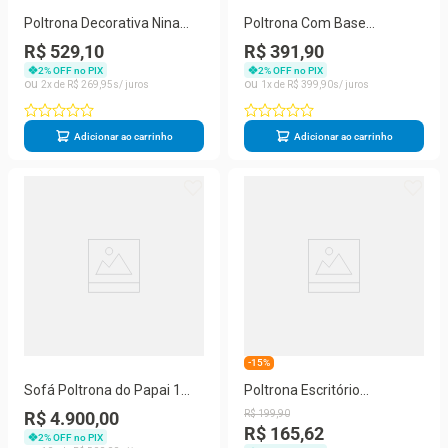
Poltrona Decorativa Nina
Poltrona Com Base
Para Sala De Estar Linho
Reforçada Cadeira
R$ 529,10
R$ 391,90
Cinza Balaqui Decor
Escritório Recepção Marsala
2
% OFF no PIX
2
% OFF no PIX
2
R$
269
,
95
1
R$
399
,
90
Adicionar ao carrinho
Adicionar ao carrinho
-15%
Sofá Poltrona do Papai 1
Poltrona Escritório
Lugar Retrátil 86CM Cinza
Recepção Courino Bege
R$ 4.900,00
R$
199
,
90
Suede Balaqui Decor
R$ 165,62
2
% OFF no PIX