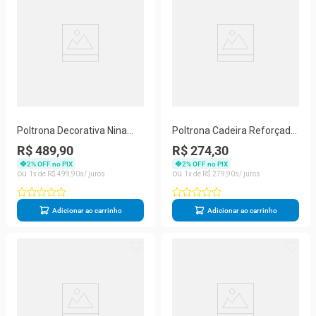
Poltrona Decorativa Nina
Poltrona Cadeira Reforçada
Para Sala De Estar Suede
Escritório Recepção Balaqui
R$ 489,90
R$ 274,30
Rosa Balaqui Decor
Decor Rosa
2
% OFF no PIX
2
% OFF no PIX
1
R$
499
,
90
1
R$
279
,
90
Adicionar ao carrinho
Adicionar ao carrinho