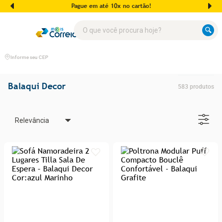
Pague em até 10x no cartão!
O que você procura hoje?
Informe seu CEP
Balaqui Decor
583
produtos
Relevância