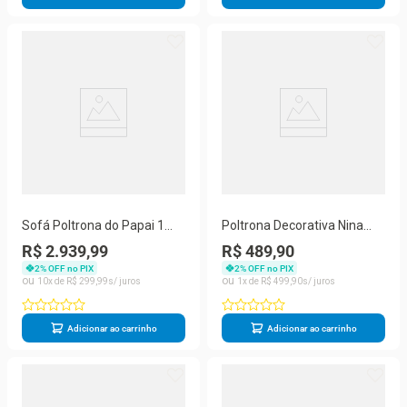
Sofá Poltrona do Papai 1
Poltrona Decorativa Nina
Lugar Retrátil e Reclinável
Para Sala De Estar Suede
R$ 2.939,99
R$ 489,90
86CM Bege Suede Balaqui
Marsala Balaqui Decor
2
% OFF no PIX
2
% OFF no PIX
Decor
10
R$
299
,
99
1
R$
499
,
90
Adicionar ao carrinho
Adicionar ao carrinho