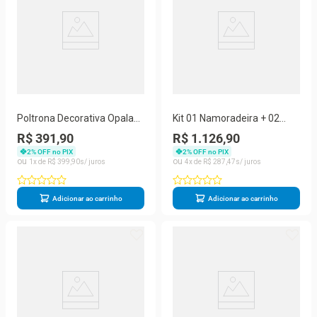
Poltrona Decorativa Opala
Kit 01 Namoradeira + 02
Para Sala Quarto Escritório
Poltronas Pé Palito + Puff
R$ 391,90
R$ 1.126,90
Suede Bege Balaqui Decor
Azul Turquesa
2
% OFF no PIX
2
% OFF no PIX
1
R$
399
,
90
4
R$
287
,
47
Adicionar ao carrinho
Adicionar ao carrinho