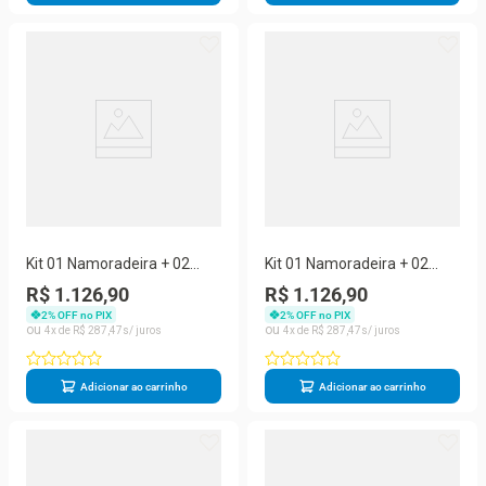
Kit 01 Namoradeira + 02
Kit 01 Namoradeira + 02
Poltronas Pé Palito + Puff
Poltronas Pé Palito + Puff
R$ 1.126,90
R$ 1.126,90
Preto
Capuccino
2
% OFF no PIX
2
% OFF no PIX
4
R$
287
,
47
4
R$
287
,
47
Adicionar ao carrinho
Adicionar ao carrinho