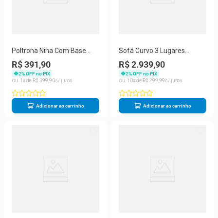
Poltrona Nina Com Base
Sofá Curvo 3 Lugares
Reforçada Escritório Suede
Orgânico Loom Bouclê
R$ 391,90
R$ 2.939,90
Amarelo Balaqui Decor
1,80m Sala Balaqui Grafite
2
% OFF no PIX
2
% OFF no PIX
1
R$
399
,
90
10
R$
299
,
99
Adicionar ao carrinho
Adicionar ao carrinho