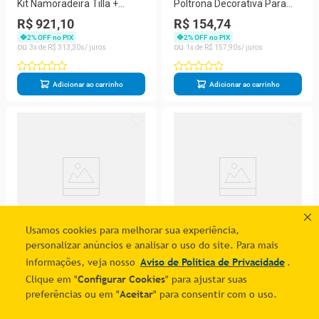
Kit Namoradeira Tilla +
Poltrona Decorativa Para
Poltrona Decorativa Clínica
Apartamento - Sala Quarto
R$ 921,10
R$ 154,74
Medica Bege
Preto
2
% OFF no PIX
2
% OFF no PIX
3
R$
313
,
30
1
R$
157
,
90
Adicionar ao carrinho
Adicionar ao carrinho
Usamos cookies para melhorar sua experiência,
personalizar anúncios e analisar o uso do site. Para mais
informações, veja nosso
Aviso de Política de Privacidade
.
Kit 03 Poltronas Opala
Poltrona Decorativa Cadeira
Clique em "
Configurar Cookies
" para ajustar suas
Confortável Sala, Quarto
Escritório Rosa
R$ 1.175,90
R$ 352,71
preferências ou em "
Aceitar
" para consentir com o uso.
Escritorio Cor:azul Marinho
2
% OFF no PIX
2
% OFF no PIX
4
R$
299
,
97
1
R$
359
,
91