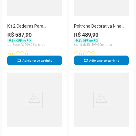
Kit 2 Cadeiras Para
Poltrona Decorativa Nina
Penteadeira Quarto Modelo
Para Sala De Estar Suede
R$ 587,90
R$ 489,90
Flor – Balaqui Bordô
Marrom Balaqui Decor
2
% OFF no PIX
2
% OFF no PIX
2
R$
299
,
95
1
R$
499
,
90
Adicionar ao carrinho
Adicionar ao carrinho