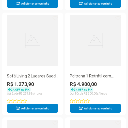
Adicionar ao carrinho
Adicionar ao carrinho
Sofá Living 2 Lugares Suede
Poltrona 1 Retrátil com
Resistente Madeira +
Porta Copos Suede Café
R$ 1.273,90
R$ 4.900,00
Almofadas Marrom
Balaqui Decor 86CM
2
% OFF no PIX
2
% OFF no PIX
5
R$
259
,
98
10
R$
500
,
00
Adicionar ao carrinho
Adicionar ao carrinho