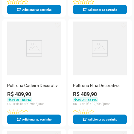
Adicionar ao carrinho
Adicionar ao carrinho
Poltrona Cadeira Decorativa
Poltrona Nina Decorativa
Recepção Base De Ferro
Para Sala De Estar Suede
R$ 489,90
R$ 489,90
Preto Marrom
Verde Balaqui Decor
2
% OFF no PIX
2
% OFF no PIX
1
R$
499
,
90
1
R$
499
,
90
Adicionar ao carrinho
Adicionar ao carrinho