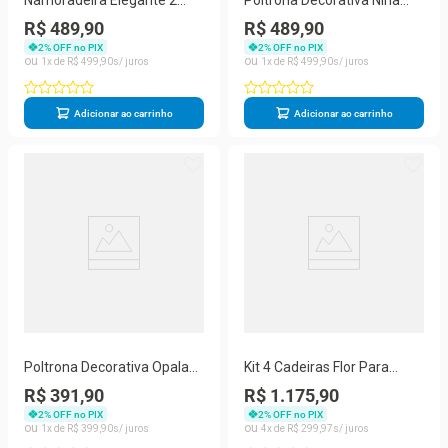
Namoradeira Elegante 2
Poltrona Decorativa Nina
Lugares Sala De Estar
Para Sala De Estar Suede
R$ 489,90
R$ 489,90
Balaqui Decor rosa
Terracota Balaqui Decor
2
% OFF no PIX
2
% OFF no PIX
1
R$
499
,
90
1
R$
499
,
90
Adicionar ao carrinho
Adicionar ao carrinho
Poltrona Decorativa Opala
Kit 4 Cadeiras Flor Para
Sala Quarto Escritório
Quarto Penteadeira -
R$ 391,90
R$ 1.175,90
Suede Cinza Balaqui Decor
Balaqui Decor Capuccino
2
% OFF no PIX
2
% OFF no PIX
1
R$
399
,
90
4
R$
299
,
97