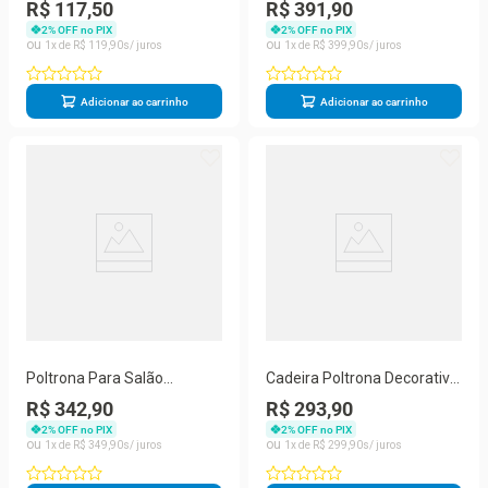
Decorativa Suede Fofinha
Lugares - Balaqui Decor
R$ 117,50
R$ 391,90
Sofá E Cadeira Rosa
Cor:cinza
2
% OFF no PIX
2
% OFF no PIX
1
R$
119
,
90
1
R$
399
,
90
Adicionar ao carrinho
Adicionar ao carrinho
Poltrona Para Salão
Cadeira Poltrona Decorativa
Recepção Consultório
Reforçada Sala De Espera ?
R$ 342,90
R$ 293,90
Courino Bege
Balaqui Decor Cor:Bege
2
% OFF no PIX
2
% OFF no PIX
1
R$
349
,
90
1
R$
299
,
90