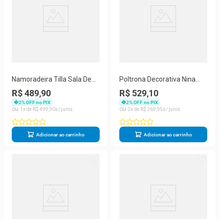
Namoradeira Tilla Sala De
Poltrona Decorativa Nina
Estar Tecido Suede Balaqui
Para Sala De Estar Linho
R$ 489,90
R$ 529,10
Decor terracota
Bege Balaqui Decor
2
% OFF no PIX
2
% OFF no PIX
1
R$
499
,
90
2
R$
269
,
95
Adicionar ao carrinho
Adicionar ao carrinho