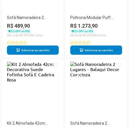
Sofá Namoradeira 2
Poltrona Modular Puff
Lugares Tilla Sala De Espera
Compacto Bouclê
R$ 489,90
R$ 1.273,90
– Balaqui Decor Cor:azul
Confortável - Balaqui Grafite
2
% OFF no PIX
2
% OFF no PIX
Marinho
1
R$
499
,
90
5
R$
259
,
98
Adicionar ao carrinho
Adicionar ao carrinho
Kit 2 Almofada 42cm
Sofá Namoradeira 2