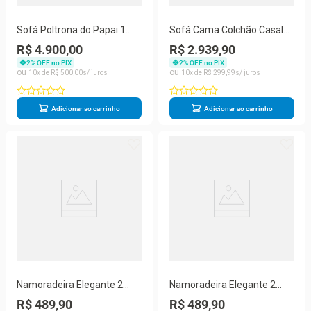
Sofá Poltrona do Papai 1
Sofá Cama Colchão Casal
Lugar Retrátil 86CM Preto
Compactair Confortável
R$ 4.900,00
R$ 2.939,90
Suede Balaqui Decor
Sala Balaqui Cinza Claro
2
% OFF no PIX
2
% OFF no PIX
10
R$
500
,
00
10
R$
299
,
99
Adicionar ao carrinho
Adicionar ao carrinho
Namoradeira Elegante 2
Namoradeira Elegante 2
Lugares Sala De Estar
Lugares Sala De Estar
R$ 489,90
R$ 489,90