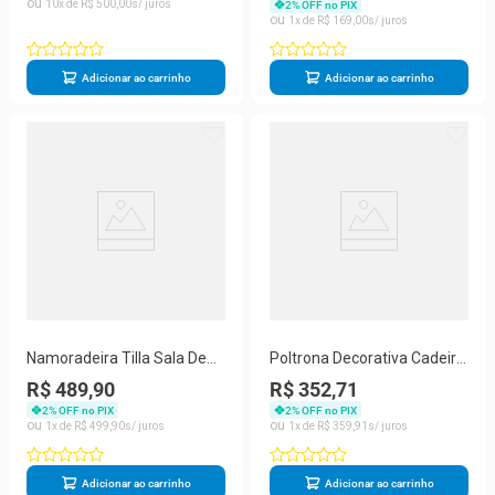
10
R$
500
,
00
2
% OFF no PIX
1
R$
169
,
00
Adicionar ao carrinho
Adicionar ao carrinho
Namoradeira Tilla Sala De
Poltrona Decorativa Cadeira
Estar Tecido Suede Balaqui
Escritório Bege
R$ 489,90
R$ 352,71
Decor bege
2
% OFF no PIX
2
% OFF no PIX
1
R$
499
,
90
1
R$
359
,
91
Adicionar ao carrinho
Adicionar ao carrinho