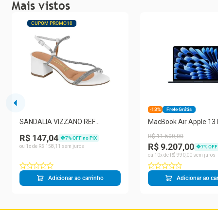
Mais vistos
CUPOM PROMO10
-13%
Frete Grátis
SANDALIA VIZZANO REF
MacBook Air Apple 13
6291.1175.27907 FEMININO
RAM 512GB SSD Meia‑
R$ 147,04
R$
11
.
500
,
00
7
% OFF no PIX
R$ 9.207,00
ou
1
x de
R$
158
,
11
sem juros
7
% OFF
ou
10
x de
R$
990
,
00
sem juros
Adicionar ao carrinho
Adicionar ao ca