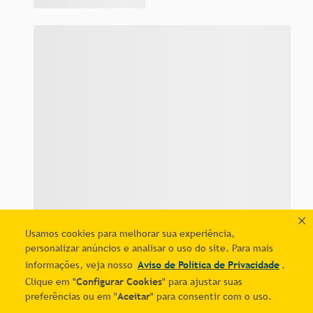
Usamos cookies para melhorar sua experiência,
personalizar anúncios e analisar o uso do site. Para mais
informações, veja nosso
Aviso de Política de Privacidade
.
Clique em "
Configurar Cookies
" para ajustar suas
Quer economizar?
Comprar
Adicionar ao carrinho
preferências ou em "
Aceitar
" para consentir com o uso.
Cadastre-se e receba ofertas exclusivas!