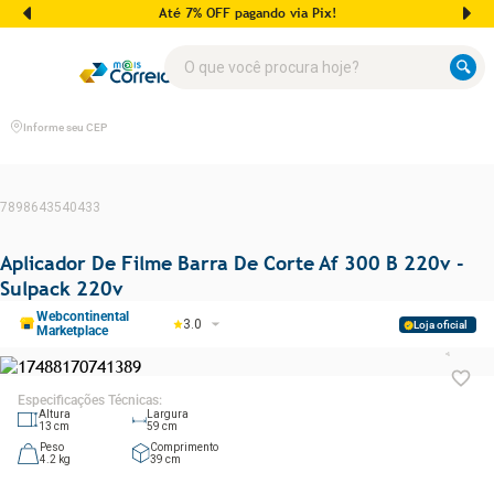
Até 7% OFF pagando via Pix!
O que você procura hoje?
Informe seu CEP
7898643540433
Aplicador De Filme Barra De Corte Af 300 B 220v -
Sulpack 220v
Webcontinental
3.0
Loja oficial
Marketplace
Especificações Técnicas
:
Altura
Largura
13
cm
59
cm
Peso
Comprimento
4.2
kg
39
cm