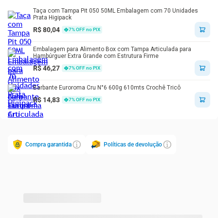
pelo INMETRO ?
Taça com Tampa Pit 050 50ML Embalagem com 70 Unidades
Sim, produto de muita qualidade, certificado pelo INMETRO.
Prata Higipack
Cor: Branco | Produto: Aplicador de Filme | Tensão Elétrica: 220V
R$ 80,04
7
% OFF no PIX
Voltagem: 220V
Embalagem para Alimento Box com Tampa Articulada para
Hambúrguer Extra Grande com Estrutura Firme
R$ 46,27
7
% OFF no PIX
Barbante Euroroma Cru N°6 600g 610mts Crochê Tricô
R$ 14,83
7
% OFF no PIX
Compra garantida
Políticas de devolução
Produtos recomendados