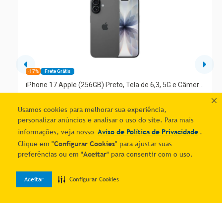
-17%
Frete Grátis
iPhone 17 Apple (256GB) Preto, Tela de 6,3, 5G e Câmera
de 48MP
R$
7
.
800
,
00
R$ 6.017,10
Usamos cookies para melhorar sua experiência,
7
% OFF no PIX
personalizar anúncios e analisar o uso do site. Para mais
10
R$
647
,
00
informações, veja nosso
Aviso de Política de Privacidade
.
Clique em "
Configurar Cookies
" para ajustar suas
Adicionar ao carrinho
preferências ou em "
Aceitar
" para consentir com o uso.
Aceitar
Configurar Cookies
0
Home
Desejos
Entrar
Quer economizar?
Cadastre-se e receba ofertas exclusivas!