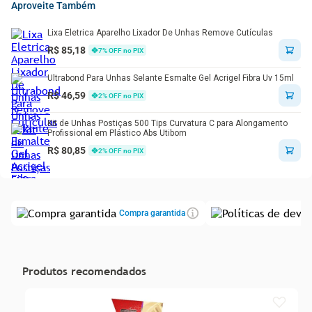
Aproveite Também
Lixa Eletrica Aparelho Lixador De Unhas Remove Cutículas
R$ 85,18
7
% OFF no PIX
Ultrabond Para Unhas Selante Esmalte Gel Acrigel Fibra Uv 15ml
R$ 46,59
2
% OFF no PIX
Kit de Unhas Postiças 500 Tips Curvatura C para Alongamento
Profissional em Plástico Abs Utibom
R$ 80,85
2
% OFF no PIX
Compra garantida
Produtos recomendados