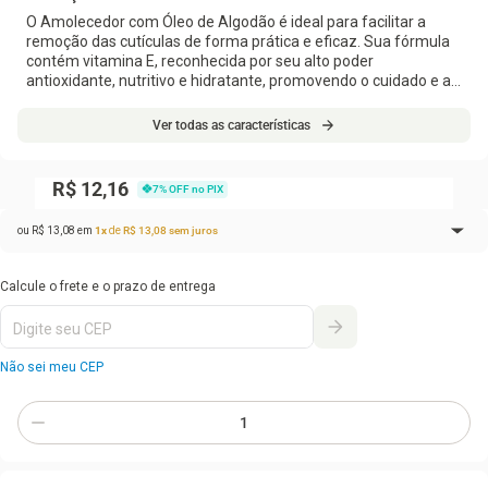
O Amolecedor com Óleo de Algodão é ideal para facilitar a
remoção das cutículas de forma prática e eficaz. Sua fórmula
contém vitamina E, reconhecida por seu alto poder
antioxidante, nutritivo e hidratante, promovendo o cuidado e a
saúde das unhas e cutículas. Possui suave fragrância e
excelente emoliência, tornando o processo mais confortável e
Ver todas as características
eficiente. Dermatologicamente testado, é seguro para uso
frequente.
R$ 12,16
7
% OFF no PIX
Modo de usar: aplique algumas gotas sobre as unhas,
mergulhe as mãos em água morna por alguns instantes, retire
ou
R$
13
,
08
em
1
x
de
R$
13
,
08
sem juros
e seque antes de remover as cutículas.
1
x de
R$ 13,08
sem juros
R$
13
,
08
Não sei meu CEP