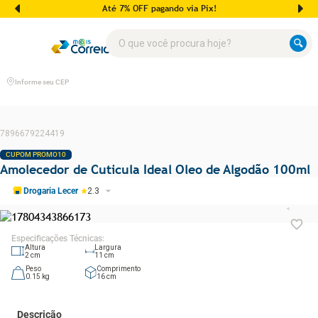
Até 7% OFF pagando via Pix!
O que você procura hoje?
Informe seu CEP
7896679224419
CUPOM PROMO10
Amolecedor de Cuticula Ideal Oleo de Algodão 100ml
Drogaria Lecer
2.3
Especificações Técnicas
:
Altura
Largura
2
cm
11
cm
Peso
Comprimento
0.15
kg
16
cm
Descrição