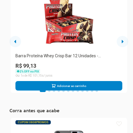
Barra Proteína Whey Crisp Bar 12 Unidades -
Integralmedica Duo Crunch
R$ 99,13
2
% OFF no PIX
1
R$
101
,
15
Adicionar ao carrinho
Corra antes que acabe
CUPOM 0808PROMOS