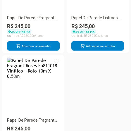
Papel De Parede Fragrant
Papel De Parede Listrado
Roses Fa811004 Vinílico -
Classic Stripes Ct889058
R$ 245,00
R$ 245,00
Rolo 10m X 0,53m
Vinílico - Rolo 10m X 0,53m
2
% OFF no PIX
2
% OFF no PIX
1
R$
250
,
00
1
R$
250
,
00
Adicionar ao carrinho
Adicionar ao carrinho
Papel De Parede Fragrant
Roses Fa811018 Vinílico -
R$ 245,00