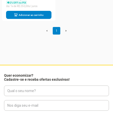
Rolo 10m X 0,53m
2
% OFF no PIX
1
R$
250
,
00
Adicionar ao carrinho
1
Quer economizar?
Cadastre-se e receba ofertas exclusivas!