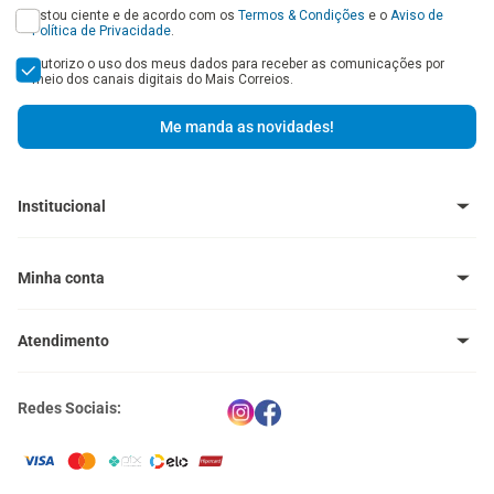
Estou ciente e de acordo com os
Termos & Condições
e o
Aviso de
Política de Privacidade
.
Autorizo o uso dos meus dados para receber as comunicações por
meio dos canais digitais do Mais Correios.
Me manda as novidades!
Institucional
Baixe o Aplicativo
Central de Ajuda - FAQ
Minha conta
Venda no Mais Correios
Política de Trocas e Devoluções
Meus pedidos
Política de Cupons
Atendimento
Meus endereços
Termos e Condições
Política de Privacidade
(11) 4660-0371
Portal Correios
Redes Sociais:
atendimento@maiscorreios.com.br
Central de Privacidade
Segunda à sexta-feira, das 9h às 18h.
Exceto feriados