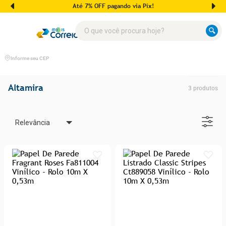
Até 7% OFF pagando via Pix!
O que você procura hoje?
Informe seu CEP
Altamira
3
produtos
Relevância