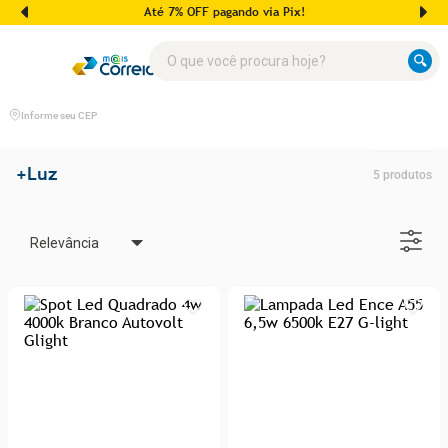
Até 7% OFF pagando via Pix!
O que você procura hoje?
Informe seu CEP
+Luz
5
produtos
Relevância