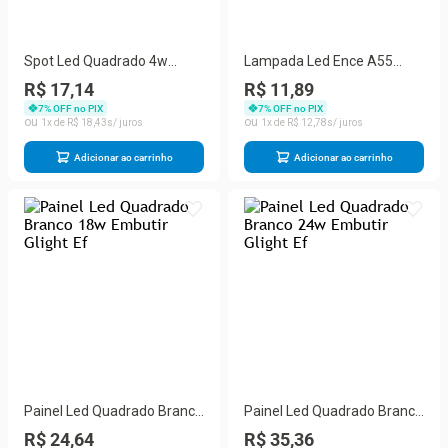
Spot Led Quadrado 4w
Lampada Led Ence A55
4000k Branco Autovolt
6,5w 6500k E27 G-light
R$ 17,14
R$ 11,89
Glight
7
% OFF no PIX
7
% OFF no PIX
1
R$
18
,
43
1
R$
12
,
78
Adicionar ao carrinho
Adicionar ao carrinho
Painel Led Quadrado Branco
Painel Led Quadrado Branco
18w Embutir Glight Ef
24w Embutir Glight Ef
R$ 24,64
R$ 35,36