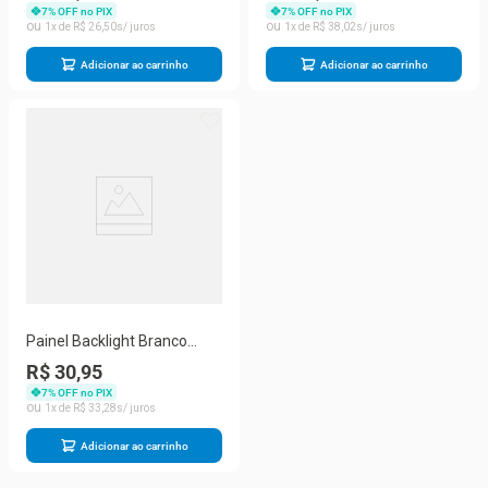
7
% OFF no PIX
7
% OFF no PIX
1
R$
26
,
50
1
R$
38
,
02
Adicionar ao carrinho
Adicionar ao carrinho
Painel Backlight Branco
Quadrado Sobrepor 24w G-
R$ 30,95
light
7
% OFF no PIX
1
R$
33
,
28
Adicionar ao carrinho