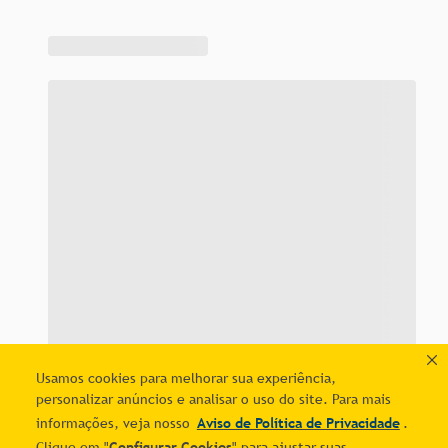
Usamos cookies para melhorar sua experiência,
personalizar anúncios e analisar o uso do site. Para mais
informações, veja nosso
Aviso de Política de Privacidade
.
Clique em "
Configurar Cookies
" para ajustar suas