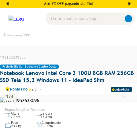
Até 7% OFF pagando via Pix!
O que você procura hoje?
Informe seu CEP
198156249555
Frete Grátis Sul, Sudeste e Centro Oeste
Notebook Lenovo Intel Core 3 100U 8GB RAM 256GB
SSD Tela 15,3 Windows 11 - IdeaPad Slim
Ponto Frio
2.0
Loja oficial
1
/
6
Especificações Técnicas
:
Altura
Largura
7.2
cm
47.3
cm
Peso
Comprimento
2.47
kg
30.7
cm