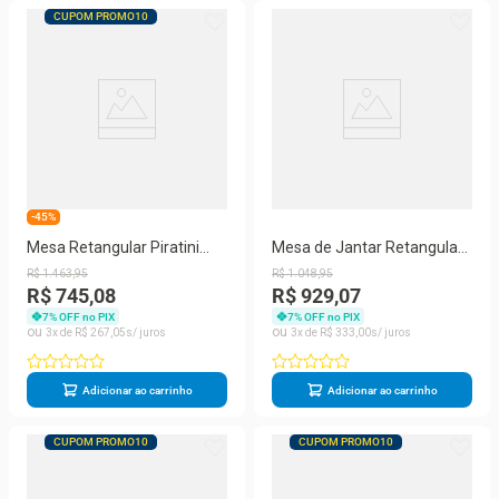
CUPOM PROMO10
-45%
Mesa Retangular Piratini
Mesa de Jantar Retangular
Colonial 103
Aço Nobre Cláudia com
R$
1
.
463
,
95
R$
1
.
048
,
95
160cm de largura
R$ 745,08
R$ 929,07
7
% OFF no PIX
7
% OFF no PIX
3
R$
267
,
05
3
R$
333
,
00
Adicionar ao carrinho
Adicionar ao carrinho
CUPOM PROMO10
CUPOM PROMO10