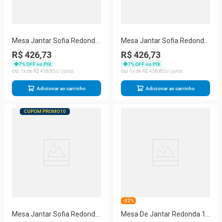
Mesa Jantar Sofia Redonda
Mesa Jantar Sofia Redonda
80cm Mocca 18mm Pés de
80cm Branco Plus 18mm
R$ 426,73
R$ 426,73
Madeira Natural Marin
Pés de Madeira Natural
7
% OFF no PIX
7
% OFF no PIX
Marin
1
R$
458
,
85
1
R$
458
,
85
Adicionar ao carrinho
Adicionar ao carrinho
CUPOM PROMO10
-22%
Mesa Jantar Sofia Redonda
Mesa De Jantar Redonda 1