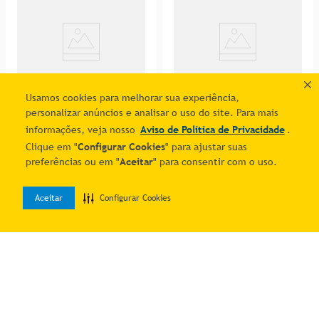
Usamos cookies para melhorar sua experiência,
personalizar anúncios e analisar o uso do site. Para mais
-16%
-16%
informações, veja nosso
Aviso de Política de Privacidade
.
Mesa de Jantar Retangular
Mesa de Jantar Retangular
Famais Noruega com 4
Famais Cairo com 6
Clique em "
Configurar Cookies
" para ajustar suas
R$
1
.
323
,
99
R$
1
.
678
,
95
Cadeiras – Preta
Cadeiras e Tampo em
R$ 1.022,07
R$ 1.301,07
preferências ou em "
Aceitar
" para consentir com o uso.
Granito - Preta
7
% OFF no PIX
7
% OFF no PIX
4
R$
274
,
75
5
R$
279
,
80
Aceitar
Configurar Cookies
0
Adicionar ao carrinho
Adicionar ao carrinho
Home
Desejos
Entrar
CUPOM PROMO10