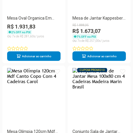
Mesa Oval Organica Em
Mesa de Jantar Kappesberg
Freijo 160x90cm
Milano com 6 Cadeiras
R$ 1.931,83
R$
1
.
888
,
95
Estofadas – Cromada, Freijó
R$ 1.673,07
2
% OFF no PIX
e Capuccino
7
R$
281
,
60
7
% OFF no PIX
7
R$
257
,
00
Adicionar ao carrinho
Adicionar ao carrinho
CUPOM PROMO10
Mesa Olímpia 120cm Mdf
Conjunto Sala de Jantar