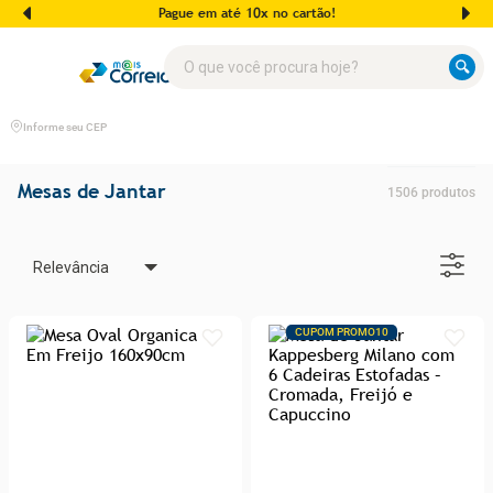
Pague em até 10x no cartão!
O que você procura hoje?
Informe seu CEP
Mesas de Jantar
1506
produtos
Relevância
CUPOM PROMO10