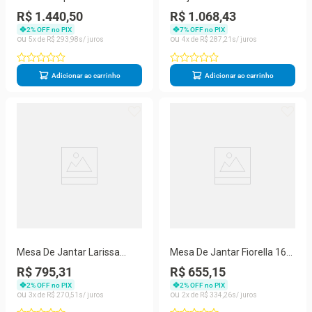
Canto Copo Com 4 Cadeiras
Mesa 100x80 cm 4 Cadeiras
R$ 1.440,50
R$ 1.068,43
Carol
Madeira Marin Brasil
2
% OFF no PIX
7
% OFF no PIX
5
R$
293
,
98
4
R$
287
,
21
Adicionar ao carrinho
Adicionar ao carrinho
Mesa De Jantar Larissa
Mesa De Jantar Fiorella 160
120x80 Freijó Off White -
Cm Tampo Reto Nature Off
R$ 795,31
R$ 655,15
Leifer Móveis
White - Henn
2
% OFF no PIX
2
% OFF no PIX
3
R$
270
,
51
2
R$
334
,
26