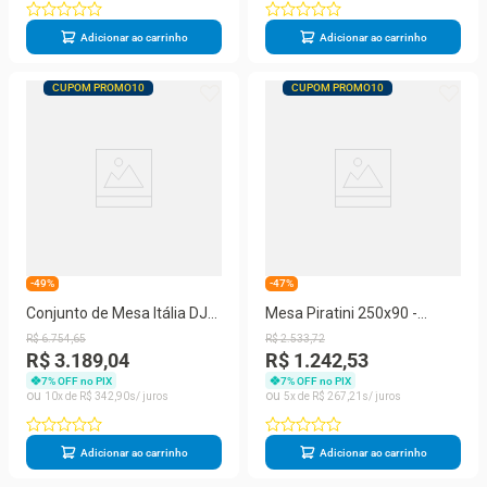
Adicionar ao carrinho
Adicionar ao carrinho
CUPOM PROMO10
CUPOM PROMO10
-49%
-47%
Conjunto de Mesa Itália DJ
Mesa Piratini 250x90 -
Móveis Com 8 Cadeiras Zoe
100EA, Eucalipto
R$
6
.
754
,
65
R$
2
.
533
,
72
R$ 3.189,04
R$ 1.242,53
7
% OFF no PIX
7
% OFF no PIX
10
R$
342
,
90
5
R$
267
,
21
Adicionar ao carrinho
Adicionar ao carrinho