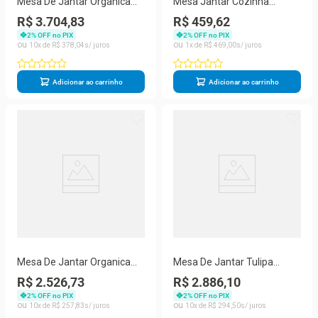
Mesa De Jantar Orgânica
Mesa Jantar Cozinha
160x165 Cm Tampo Laca
Eames Eiffel Com Tampo
R$ 3.704,83
R$ 459,62
Branca Marrom
Laminado 80Cm
2
% OFF no PIX
2
% OFF no PIX
10
R$
378
,
04
1
R$
469
,
00
Adicionar ao carrinho
Adicionar ao carrinho
Mesa De Jantar Organica
Mesa De Jantar Tulipa
Polaris Em Freijo
Saarinen Oval 180x100cm
R$ 2.526,73
R$ 2.886,10
110x100cm
Testurizado Marmore
2
% OFF no PIX
2
% OFF no PIX
10
R$
257
,
83
10
R$
294
,
50