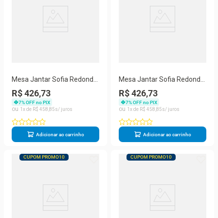
Mesa Jantar Sofia Redonda
Mesa Jantar Sofia Redonda
80cm Linum 18mm Pés de
80cm Serrano 18mm Pés
R$ 426,73
R$ 426,73
Madeira Natural Marin
de Madeira Natural Marin
7
% OFF no PIX
7
% OFF no PIX
1
R$
458
,
85
1
R$
458
,
85
Adicionar ao carrinho
Adicionar ao carrinho
CUPOM PROMO10
CUPOM PROMO10