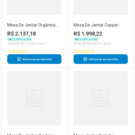
Mesa De Jantar Orgânica
Mesa De Jantar Copper
120X125Cm
120cm Tampo Mdf Vidro 4
R$ 2.137,18
R$ 1.998,22
TampoBaseMarrom
Cad Copper Turim 07 /off /
2
% OFF no PIX
2
% OFF no PIX
/serig Off
8
R$
272
,
60
8
R$
254
,
87
Adicionar ao carrinho
Adicionar ao carrinho