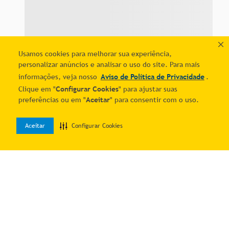
Usamos cookies para melhorar sua experiência,
personalizar anúncios e analisar o uso do site. Para mais
informações, veja nosso
Aviso de Política de Privacidade
.
Clique em "
Configurar Cookies
" para ajustar suas
Comprar
Adicionar ao carrinho
preferências ou em "
Aceitar
" para consentir com o uso.
Aceitar
Configurar Cookies
0
Home
Desejos
Entrar
Quer economizar?
Cadastre-se e receba ofertas exclusivas!