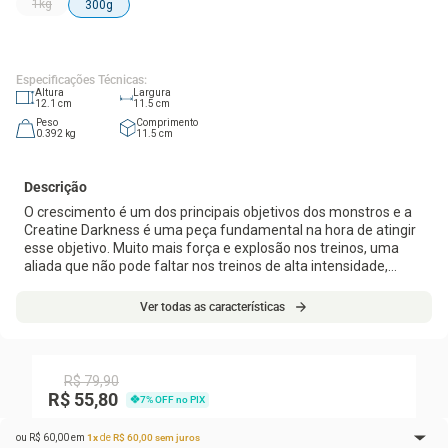
1kg
300g
Especificações Técnicas
:
Altura
Largura
12.1
cm
11.5
cm
Peso
Comprimento
0.392
kg
11.5
cm
Descrição
O crescimento é um dos principais objetivos dos monstros e a
Creatine Darkness é uma peça fundamental na hora de atingir
esse objetivo. Muito mais força e explosão nos treinos, uma
aliada que não pode faltar nos treinos de alta intensidade,
agindo diretamente na performance. Suplementar creatina
mantém a concentração de ATP – composto bioquímico
Ver todas as características
responsável pela geração de energia rápida nos músculos. Os
benefícios desse produto são gigantes, entre eles, otimiza os
ganhos de peso corporal, massa muscular, volume muscular,
além de força e potência muscular.
R$
79
,
90
R$ 55,80
7
% OFF no PIX
ou
R$
60
,
00
em
1
x
de
R$
60
,
00
sem juros