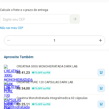
1
x de
R$ 60,00
sem juros
R$
60
,
00
Não sei meu CEP
Aproveite Também
CREATINA 300G MONOHIDRATADA DARK LAB
R$ 41,23
7
% OFF no PIX
CREATINE PURE 120 CAPSULAS DARK LAB
R$ 34,00
7
% OFF no PIX
Creatina Monohidratada Integralmedica 60 cápsulas
R$ 25,11
7
% OFF no PIX