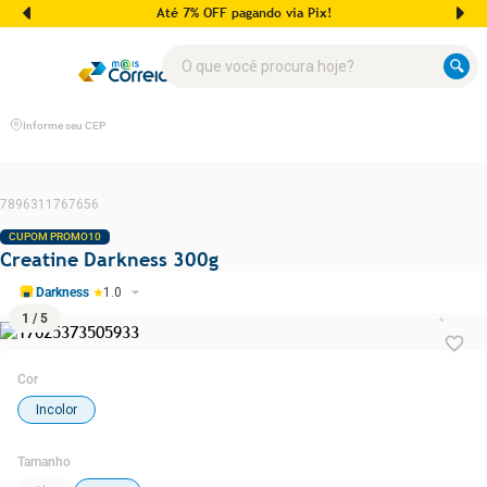
Até 7% OFF pagando via Pix!
O que você procura hoje?
Informe seu CEP
7896311767656
CUPOM PROMO10
Creatine Darkness 300g
Darkness
1.0
1
/
5
Cor
Incolor
Tamanho