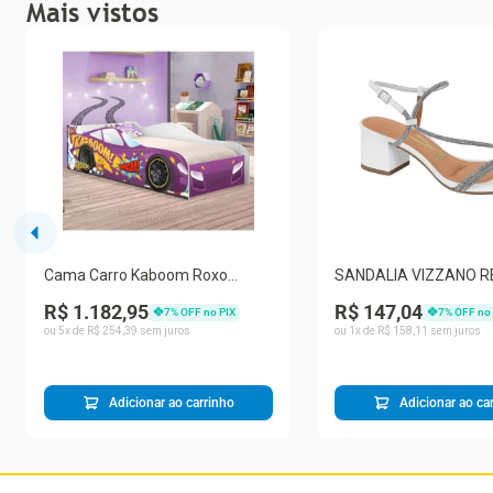
Mais vistos
Cama Carro Kaboom Roxo
SANDALIA VIZZANO R
Solteiro Com Colchão
6291.1175.27907 FEM
R$ 1.182,95
R$ 147,04
7
% OFF no PIX
7
% OFF no
ou
5
x de
R$
254
,
39
sem juros
ou
1
x de
R$
158
,
11
sem juros
Adicionar ao carrinho
Adicionar ao ca