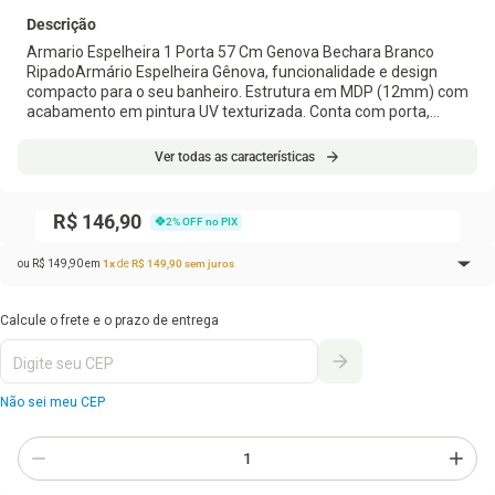
Descrição
Armario Espelheira 1 Porta 57 Cm Genova Bechara Branco
RipadoArmário Espelheira Gênova, funcionalidade e design
compacto para o seu banheiro. Estrutura em MDP (12mm) com
acabamento em pintura UV texturizada. Conta com porta,
dobradiças metálicas, puxador estilo pontual esmeralda (em
plástico) e prateleira interna removível. Este produto será
Ver todas as características
entregue em 1 volume.
Dimensões
Altura: 47 cm
R$ 146,90
2
% OFF no PIX
Largura: 57,2 cm
Profundidade: 12 cm
ou
R$
149
,
90
em
1
x
de
R$
149
,
90
sem juros
Especificações Técnicas:
Modelo: Gênova
Materiais: MDP
1
x de
R$ 149,90
sem juros
R$
149
,
90
Estilo: Moderno
Ambiente: Banheiros
Peso máximo suportado: 3kg distribuídos.
Sistema de montagem
Não sei meu CEP
Parafusos e girofix
Manual de montagem incluso.
Montagem, desmontagem e outras instalações serão de
responsabilidade do cliente!
Recomendação de Limpeza