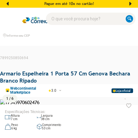
Pague em até 10x no cartão!
O que você procura hoje?
Informe seu CEP
7899250850694
Armario Espelheira 1 Porta 57 Cm Genova Bechara
Branco Ripado
Webcontinental
3.0
Loja oficial
Marketplace
1
/
6
Especificações Técnicas
:
Altura
Largura
7
cm
38
cm
Peso
Comprimento
6
kg
53
cm