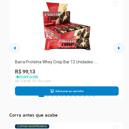
Garantia De Fábrica
90 dias para eventuais defeitos de fabricação.Cor: Multicolorido
| Altura: 47 cm | Largura: 57 cm | Peso do produto: 6 kg |
Tonalidade: Multicolorido | Produto: Armario Espelheira |
Material: MDP Cor: Branco Ripado
Barra Proteína Whey Crisp Bar 12 Unidades -
Integralmedica Duo Crunch
R$ 99,13
2
% OFF no PIX
1
R$
101
,
15
Adicionar ao carrinho
Corra antes que acabe
CUPOM 0808PROMOS