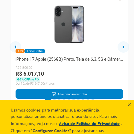
-17%
Frete Grátis
iPhone 17 Apple (256GB) Preto, Tela de 6,3, 5G e Câmera
de 48MP
R$
7
.
800
,
00
R$ 6.017,10
7
% OFF no PIX
10
R$
647
,
00
Adicionar ao carrinho
Usamos cookies para melhorar sua experiência,
personalizar anúncios e analisar o uso do site. Para mais
informações, veja nosso
Aviso de Política de Privacidade
.
Clique em "
Configurar Cookies
" para ajustar suas
Quer economizar?