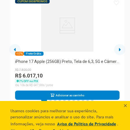
CUPOM 0808PROMOS
-17%
Frete Grátis
iPhone 17 Apple (256GB) Preto, Tela de 6,3, 5G e Câmera
de 48MP
R$
7
.
800
,
00
R$ 6.017,10
7
% OFF no PIX
10
R$
647
,
00
Adicionar ao carrinho
Usamos cookies para melhorar sua experiência,
personalizar anúncios e analisar o uso do site. Para mais
informações, veja nosso
Aviso de Política de Privacidade
.