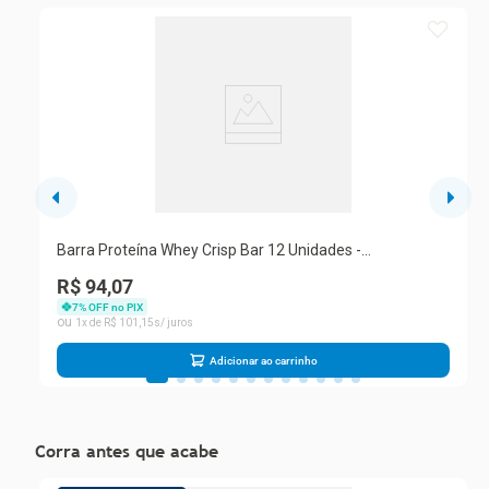
Barra Proteína Whey Crisp Bar 12 Unidades -
Integralmedica Duo Crunch
R$ 94,07
7
% OFF no PIX
1
R$
101
,
15
Adicionar ao carrinho
Corra antes que acabe