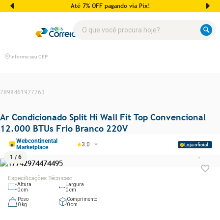
Até 7% OFF pagando via Pix!
O que você procura hoje?
Informe seu CEP
7898461977763
Ar Condicionado Split Hi Wall Fit Top Convencional
12.000 BTUs Frio Branco 220V
Webcontinental
3.0
Loja oficial
Marketplace
1
/
6
Especificações Técnicas
:
Altura
Largura
0
cm
0
cm
Peso
Comprimento
0
kg
0
cm