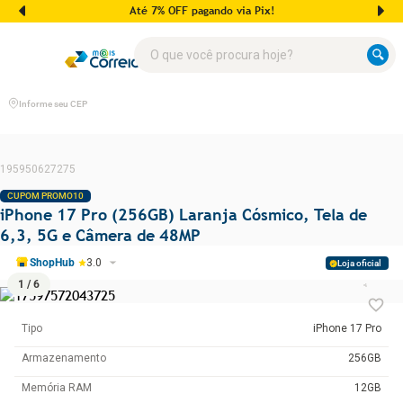
Até 7% OFF pagando via Pix!
O que você procura hoje?
Informe seu CEP
195950627275
CUPOM PROMO10
iPhone 17 Pro (256GB) Laranja Cósmico, Tela de
6,3, 5G e Câmera de 48MP
ShopHub
3.0
Loja oficial
1
/
6
Tipo
iPhone 17 Pro
Armazenamento
256GB
Memória RAM
12GB