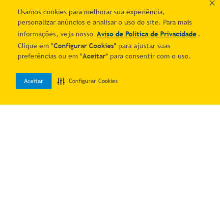
Usamos cookies para melhorar sua experiência,
personalizar anúncios e analisar o uso do site. Para mais
informações, veja nosso
Aviso de Política de Privacidade
.
Clique em "
Configurar Cookies
" para ajustar suas
Quer economizar?
Comprar
Adicionar ao carrinho
preferências ou em "
Aceitar
" para consentir com o uso.
Cadastre-se e receba ofertas exclusivas!
Aceitar
Configurar Cookies
0
Home
Desejos
Entrar
Estou ciente e de acordo com os
Termos & Condições
e o
Aviso de
Política de Privacidade
.
Autorizo o uso dos meus dados para receber as comunicações por
meio dos canais digitais do Mais Correios.
Me manda as novidades!
Institucional