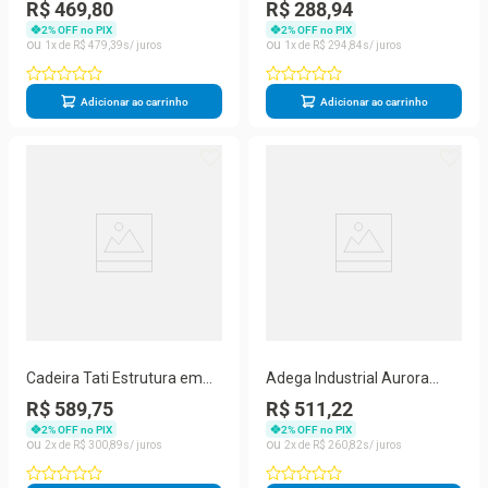
em Aço Estofado em Boucle
Estrutura Aço Cromado
R$ 469,80
R$ 288,94
Bege Aurora Line
Tecido Bege Aurora Line
2
% OFF no PIX
2
% OFF no PIX
1
R$
479
,
39
1
R$
294
,
84
Adicionar ao carrinho
Adicionar ao carrinho
Cadeira Tati Estrutura em
Adega Industrial Aurora
Aço Pintura Epóxi Tecido
sem Porta 2 Prateleiras
R$ 589,75
R$ 511,22
Boucle Bege Aurora Line
MDP 48,8CM Amadeirado
2
% OFF no PIX
2
% OFF no PIX
2
R$
300
,
89
2
R$
260
,
82