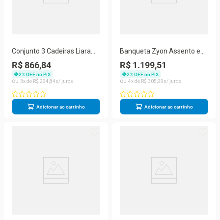
Conjunto 3 Cadeiras Liara
Banqueta Zyon Assento em
Estrutura em Aço Tecido
Tecido Base Fixa com
R$ 866,84
R$ 1.199,51
Bege Aurora Line
Encosto Cinza Aurora Line
2
% OFF no PIX
2
% OFF no PIX
3
R$
294
,
84
4
R$
305
,
99
Adicionar ao carrinho
Adicionar ao carrinho