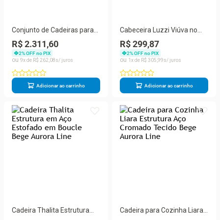
Conjunto de Cadeiras para
Cabeceira Luzzi Viúva no
Cozinha Ou Sala de Jantar
Box Estofada Suede Bege
R$ 2.311,60
R$ 299,87
Liara Estrutura em Aço
128CM Aurora Line
2
% OFF no PIX
2
% OFF no PIX
Assento em Tecido Bege
9
R$
262
,
08
1
R$
305
,
99
Adicionar ao carrinho
Adicionar ao carrinho
Cadeira Thalita Estrutura
Cadeira para Cozinha Liara