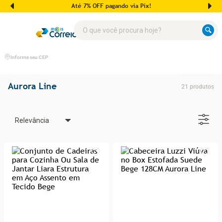
Até 7% OFF pagando via Pix!
O que você procura hoje?
Informe seu CEP
Aurora Line
21
produtos
Relevância