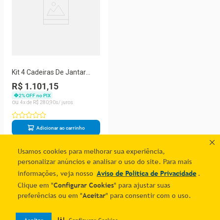
Kit 4 Cadeiras De Jantar
Lara Cromada Para Cozinha
R$ 1.101,15
Assento Corino Branco -
2
% OFF no PIX
Aurora Line
4
R$
280
,
90
Adicionar ao carrinho
Usamos cookies para melhorar sua experiência,
1
personalizar anúncios e analisar o uso do site. Para mais
informações, veja nosso
Aviso de Política de Privacidade
.
Clique em "
Configurar Cookies
" para ajustar suas
preferências ou em "
Aceitar
" para consentir com o uso.