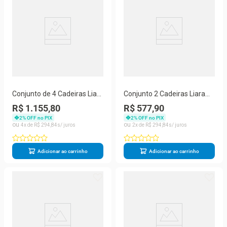
Conjunto de 4 Cadeiras Liara
Conjunto 2 Cadeiras Liara
Aço Cromado Tecido Bege
Estrutura em Aço Assento
R$ 1.155,80
R$ 577,90
Aurora Line
em Tecido Bege Aurora Line
2
% OFF no PIX
2
% OFF no PIX
4
R$
294
,
84
2
R$
294
,
84
Adicionar ao carrinho
Adicionar ao carrinho