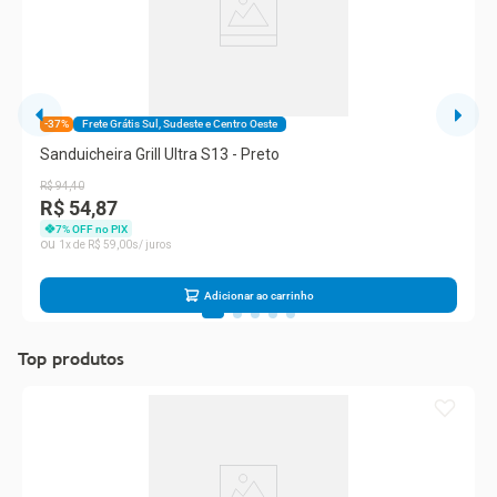
-37%
Frete Grátis Sul, Sudeste e Centro Oeste
Sanduicheira Grill Ultra S13 - Preto
R$
94
,
40
R$ 54,87
7
% OFF no PIX
1
R$
59
,
00
Adicionar ao carrinho
Top produtos