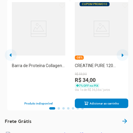
CUPOM PROMO10
-38%
Barra de Proteína Collagen
CREATINE PURE 120
Bar Nutrify 50g
CAPSULAS DARK LAB
R$
59
,
90
R$ 34,00
7
% OFF no PIX
1
R$
36
,
56
Produto indisponível
Adicionar ao carrinho
Frete Grátis