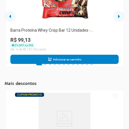
Barra Proteína Whey Crisp Bar 12 Unidades -
Integralmedica Duo Crunch
R$ 99,13
2
% OFF no PIX
1
R$
101
,
15
Adicionar ao carrinho
Mais descontos
CUPOM PROMO10