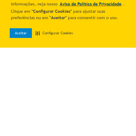
informações, veja nosso
Aviso de Política de Privacidade
.
Clique em "
Configurar Cookies
" para ajustar suas
preferências ou em "
Aceitar
" para consentir com o uso.
Aceitar
Configurar Cookies
0
Home
Desejos
Entrar
Quer economizar?
Cadastre-se e receba ofertas exclusivas!
Estou ciente e de acordo com os
Termos & Condições
e o
Aviso de
Política de Privacidade
.
Autorizo o uso dos meus dados para receber as comunicações por
meio dos canais digitais do Mais Correios.
Me manda as novidades!