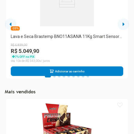
-20%
Lava e Seca Brastemp BNO11ASANA 11Kg Smart Sensor
Titanium
R$
6
.
839
,
00
R$ 5.049,90
7
% OFF no PIX
10
R$
543
,
00
Adicionar ao carrinho
Mais vendidos