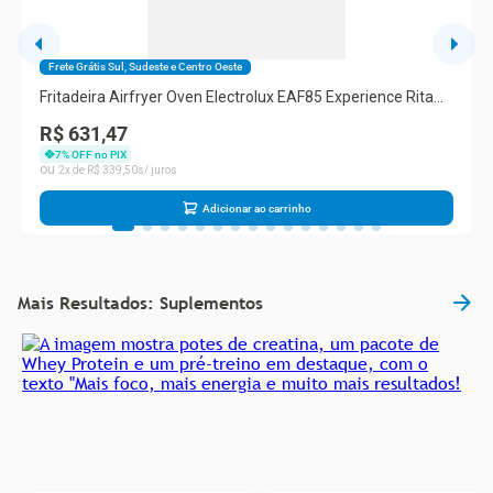
Frete Grátis Sul, Sudeste e Centro Oeste
Fritadeira Airfryer Oven Electrolux EAF85 Experience Rita
Lobo 12L 1700W 5 em 1 Grafite
R$ 631,47
7
% OFF no PIX
2
R$
339
,
50
Adicionar ao carrinho
Mais Resultados: Suplementos